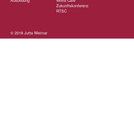
Ausbildung
World Café
Zukunftskonferenz
RTSC
© 2018
Jutta Weimar