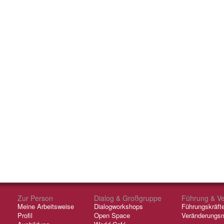
Zur Person
Dialog & Großgruppe
Führung & V
Meine Arbeitsweise
Dialogworkshops
Führungskräft
Profil
Open Space
Veränderungs