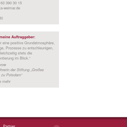
163 390 30 15
ta-weimar.de
il
meine Auftraggeber:
ür eine positive Grundatmosphäre,
age, Prozesse zu entschleunigen,
leichzeitig stets die
ntierung im Blick.“
orow
hrerin der Stiftung „Großes
 zu Potsdam“
e mehr
Partner