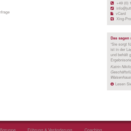
+49 (0) 
info@jut
nfrage
vCard
Xing-Prof
Das sagen 
”Sie sorgt f
ist in der L
und behält g
Ergebnisorie
Katrin Nikif
Geschäftsfü
Waisenhaus
Lesen Si
oßgruppe
Führung & Veränderung
Coaching